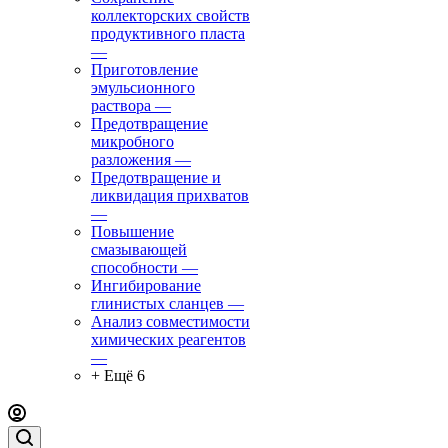
коллекторских свойств
продуктивного пласта
—
Приготовление
эмульсионного
раствора
—
Предотвращение
микробного
разложения
—
Предотвращение и
ликвидация прихватов
—
Повышение
смазывающей
способности
—
Ингибирование
глинистых сланцев
—
Анализ совместимости
химических реагентов
—
+ Ещё 6