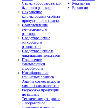
Структурообразователи
Реквизиты
бурового раствора
Вакансии
Сохранение
коллекторских свойств
продуктивного пласта
Приготовление
эмульсионного
раствора
Предотвращение
микробного
разложения
Предотвращение и
ликвидация прихватов
Повышение
смазывающей
способности
Ингибирование
глинистых сланцев
Анализ совместимости
химических реагентов
Разработка продукции
по вашему
Техническому заданию
Лабораторное
сравнение и анализ