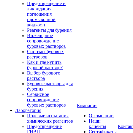
Предотвращение и
ликвидация
поглощения
промывочной
жидкости
Реагенты для бурения
Инженерное
сопровождение
буровых растворов
Системы буровых
растворов
Как и где купить
буровой раствор?
Выбор бурового
раствора
Буровые растворы для
бурения
Сервисное
сопровождение
буровых растворов
Компания
Лаборатория
Полевые испытания
О компании
химических реагентов
Наши
Предотвращение
клиенты
Контак
ГНВП
Сертификаты