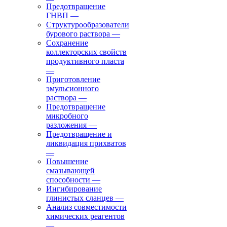
Предотвращение
ГНВП
—
Структурообразователи
бурового раствора
—
Сохранение
коллекторских свойств
продуктивного пласта
—
Приготовление
эмульсионного
раствора
—
Предотвращение
микробного
разложения
—
Предотвращение и
ликвидация прихватов
—
Повышение
смазывающей
способности
—
Ингибирование
глинистых сланцев
—
Анализ совместимости
химических реагентов
—