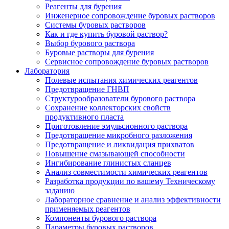
Реагенты для бурения
Инженерное сопровождение буровых растворов
Системы буровых растворов
Как и где купить буровой раствор?
Выбор бурового раствора
Буровые растворы для бурения
Сервисное сопровождение буровых растворов
Лаборатория
Полевые испытания химических реагентов
Предотвращение ГНВП
Структурообразователи бурового раствора
Сохранение коллекторских свойств
продуктивного пласта
Приготовление эмульсионного раствора
Предотвращение микробного разложения
Предотвращение и ликвидация прихватов
Повышение смазывающей способности
Ингибирование глинистых сланцев
Анализ совместимости химических реагентов
Разработка продукции по вашему Техническому
заданию
Лабораторное сравнение и анализ эффективности
применяемых реагентов
Компоненты бурового раствора
Параметры буровых растворов