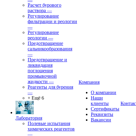
Расчет бурового
раствора
—
Регулирование
фильтрации и реологии
—
Регулирование
реологии
—
Предотвращение
сальникообразования
—
Предотвращение и
ликвидация
поглощения
промывочной
жидкости
—
Компания
Реагенты для бурения
—
О компании
+ Ещё 6
Наши
клиенты
Контак
Сертификаты
Реквизиты
Лаборатория
Вакансии
Полевые испытания
химических реагентов
—