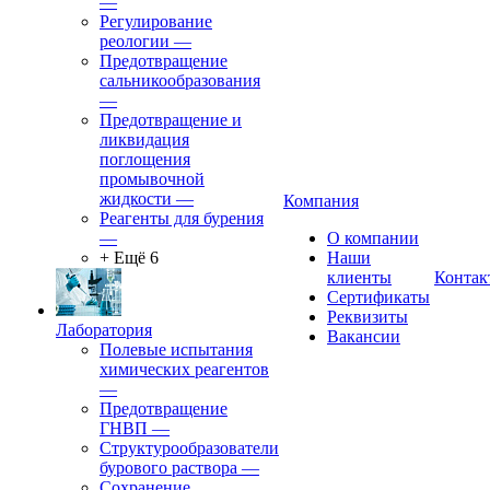
—
Регулирование
реологии
—
Предотвращение
сальникообразования
—
Предотвращение и
ликвидация
поглощения
промывочной
жидкости
—
Компания
Реагенты для бурения
—
О компании
+ Ещё 6
Наши
клиенты
Контак
Сертификаты
Реквизиты
Лаборатория
Вакансии
Полевые испытания
химических реагентов
—
Предотвращение
ГНВП
—
Структурообразователи
бурового раствора
—
Сохранение